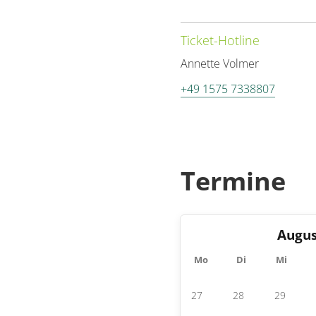
Ticket-Hotline
Annette Volmer
+49 1575 7338807
Termine
Augus
Mo
Di
Mi
27
28
29