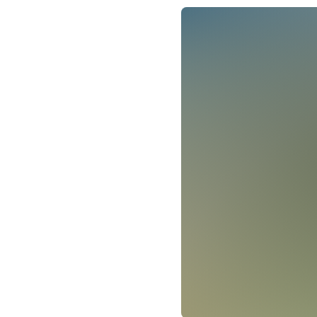
Anmeldung
Anmeldung erforderl
Informationen zu
annette.vollmer@eki
Mobil: 0157 57338807