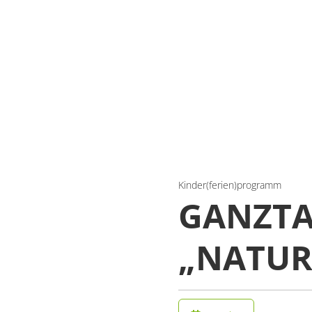
Kinder(ferien)programm
GANZTA
„NATUR