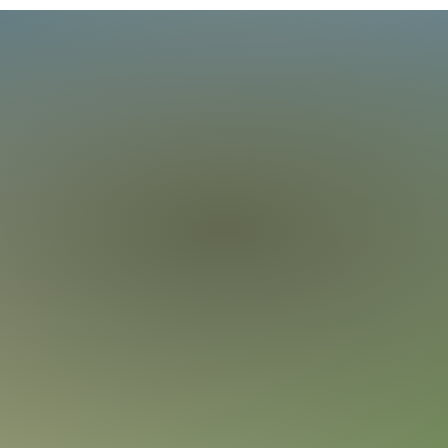
ich
r Anmeldung
r.de
, www.evangelisch-in-saarlouis.de