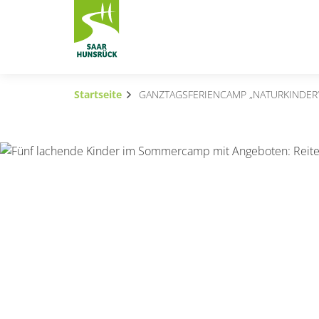
Zum Hauptinhalt springen
Startseite
GANZTAGSFERIENCAMP „NATURKINDER
Subnavigation umschalten
Subnavigation umschalten
Subnavigation umschalten
Subnavigation umschalten
Subnavigation umschalten
Subnavigation umschalten