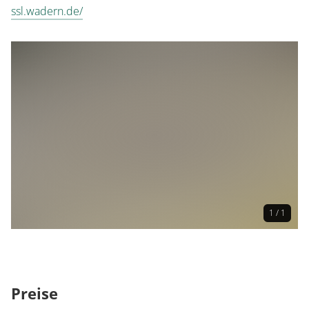
ssl.wadern.de/
Für Familien geeignet
Anmeldung
keine Anmeldung erforderlich
1 / 1
Preise