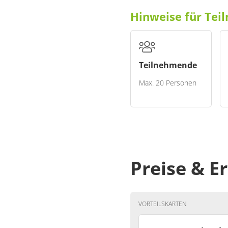
Hinweise für Te
Teilnehmende
Max. 20 Personen
Mitzubringen ist
Witterungsangepasste Kle
Wanderschuhe
Preise & 
Rucksackverpflegung
Hinweis an die Teilne
VORTEILSKARTEN
Festes Schuhwerk und witt