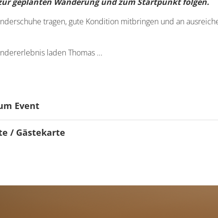
zur geplanten Wanderung und zum Startpunkt folgen.
anderschuhe tragen, gute Kondition mitbringen und an ausreic
ndererlebnis laden Thomas …
um Event
e / Gästekarte
ndliche
d Card?
gnet
ich