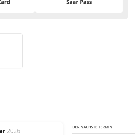
Card
Saar Pass
ffpunkt
icht
DER NÄCHSTE TERMIN
er