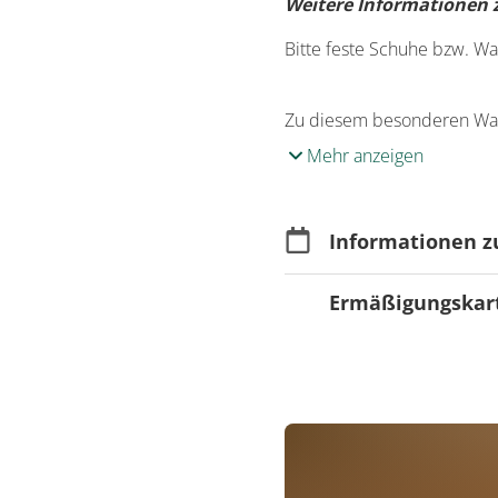
Weitere Informationen 
Bitte feste Schuhe bzw. W
Zu diesem besonderen Wa
Mehr anzeigen
Informationen z
Ermäßigungskart
Merkmale
Für Kinder & Juge
Teilnahme Saarlan
Für Familien geei
Für Senioren
Nein
Anmeldung
Anmeldung erforderl