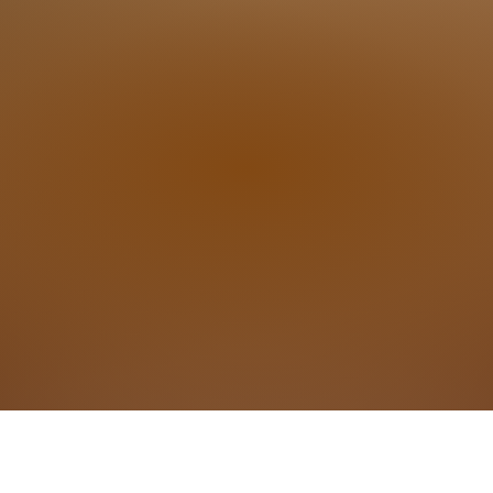
r Anmeldung
rforderlich unter 06876-709647