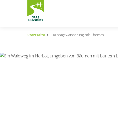
Zum Hauptinhalt springen
Startseite
Halbtagswanderung mit Thomas
Subnavigation umschalten
Subnavigation umschalten
Subnavigation umschalten
Subnavigation umschalten
Subnavigation umschalten
Subnavigation umschalten