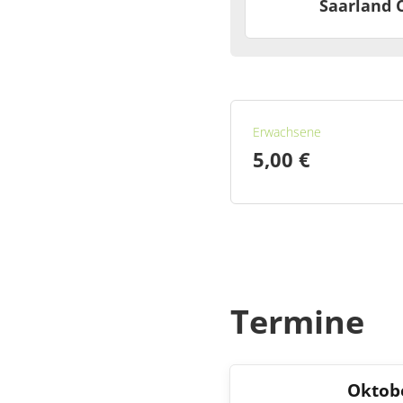
Saarland 
Informationen zum Tre
Wird separat veröffentl
Erwachsene
5,00 €
Termine
Oktob