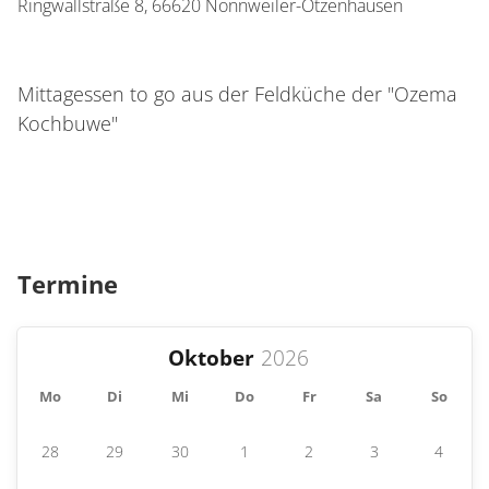
Ringwallstraße 8,
66620
Nonnweiler-Otzenhausen
Mittagessen to go aus der Feldküche der "Ozema
Kochbuwe"
Termine
Oktober
Mo
Di
Mi
Do
Fr
Sa
So
28
29
30
1
2
3
4