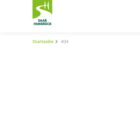
Zum Hauptinhalt springen
Startseite
404
Subnavigation umschalten
Subnavigation umschalten
Subnavigation umschalten
Subnavigation umschalten
Subnavigation umschalten
Container
Subnavigation umschalten