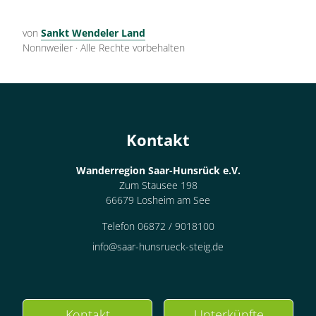
von
Sankt Wendeler Land
Nonnweiler
·
Alle Rechte vorbehalten
Kontakt
Wanderregion Saar-Hunsrück e.V.
Zum Stausee 198
66679 Losheim am See
Telefon 06872 / 9018100
info@saar-hunsrueck-steig.de
Kontakt
Unterkünfte