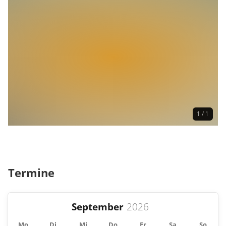
1 / 1
Termine
September
Mo
Di
Mi
Do
Fr
Sa
So