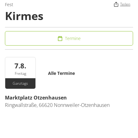
Fest
Teilen
Kirmes
Termine
7.8.
Alle Termine
Freitag
Ganztags
Marktplatz Otzenhausen
Ringwallstraße
,
66620
Nonnweiler-Otzenhausen