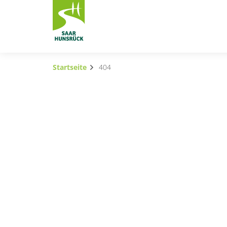
Zum Hauptinhalt springen
Startseite
404
Subnavigation umschalten
Subnavigation umschalten
Subnavigation umschalten
Subnavigation umschalten
Subnavigation umschalten
Container
Subnavigation umschalten