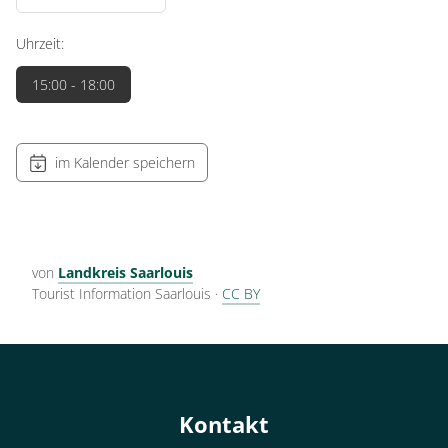
Uhrzeit:
15:00
- 18:00
im Kalender speichern
von
Landkreis Saarlouis
Tourist Information Saarlouis
·
CC BY
Kontakt