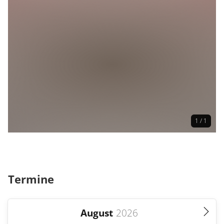
Für Senioren
1 / 1
Termine
August