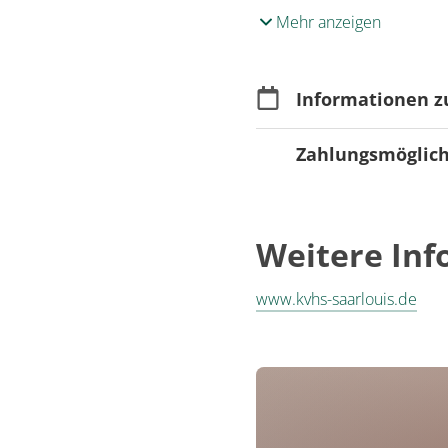
Mehr anzeigen
Informationen z
Zahlungsmöglic
Anmeldung
Anmeldung erforderl
Zahlungsmöglichk
Überweisung
Weitere In
Informationen zu
SEPA-Lastschrift
KVHS Saarlouis | Tel
www.kvhs-saarlouis.de