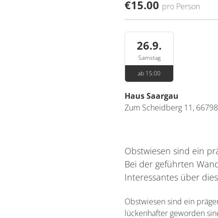
€15.00
pro Person
26.9.
Samstag
ab 15:00
Haus Saargau
Zum Scheidberg 11,
66798
Obstwiesen sind ein p
Bei der geführten Wand
Interessantes über die
Obstwiesen sind ein präge
lückenhafter geworden si