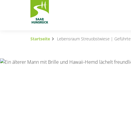
Zum Hauptinhalt springen
Startseite
Lebensraum Streuobstwiese | Geführt
Subnavigation umschalten
Subnavigation umschalten
Subnavigation umschalten
Subnavigation umschalten
Subnavigation umschalten
Subnavigation umschalten