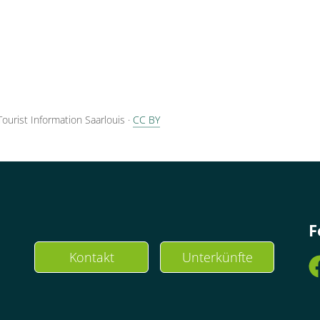
Tourist Information Saarlouis
·
CC BY
F
Kontakt
Unterkünfte