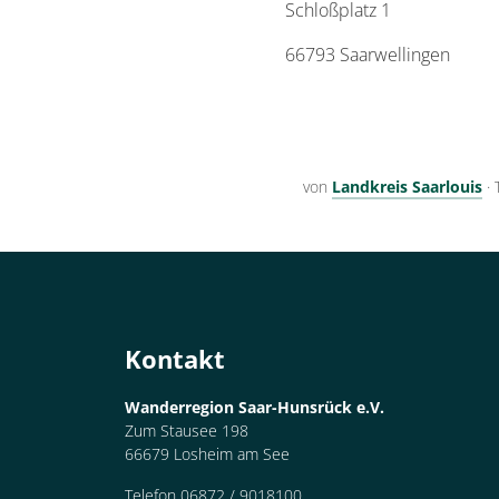
Schloßplatz 1
66793 Saarwellingen
von
Landkreis Saarlouis
·
Kontakt
Wanderregion Saar-Hunsrück e.V.
Zum Stausee 198
66679 Losheim am See
Telefon 06872 / 9018100