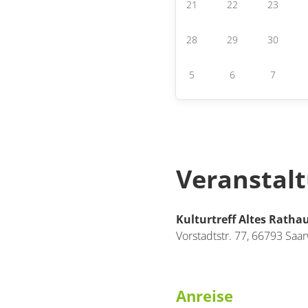
21
22
23
28
29
30
5
6
7
Veranstal
Kulturtreff Altes Ratha
Vorstadtstr. 77,
66793
Saar
Anreise