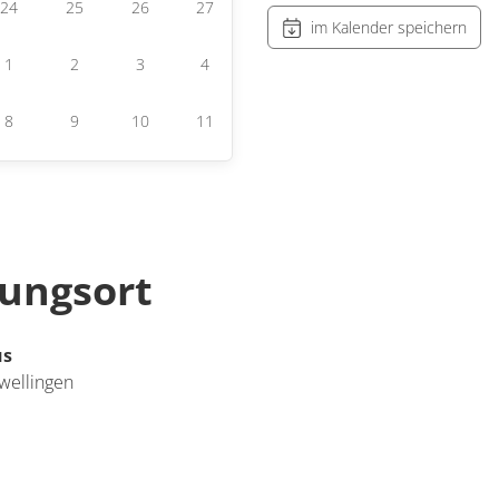
24
25
26
27
im Kalender speichern
1
2
3
4
8
9
10
11
tungsort
us
wellingen