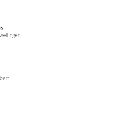
us
wellingen
mbert