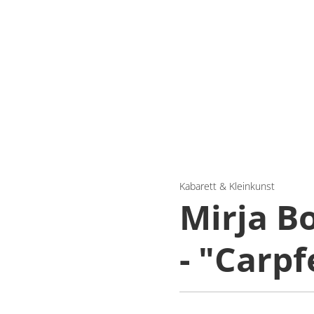
Kabarett & Kleinkunst
Mirja B
- "Carp