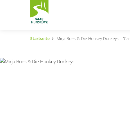
Zum Hauptinhalt springen
Startseite
Mirja Boes & Die Honkey Donkeys - "Ca
Subnavigation umschalten
Subnavigation umschalten
Subnavigation umschalten
Subnavigation umschalten
Subnavigation umschalten
Subnavigation umschalten