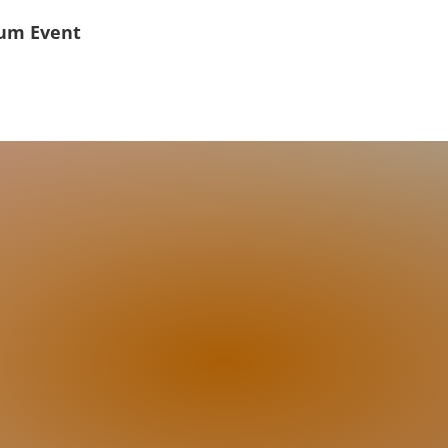
um Event
ltlich