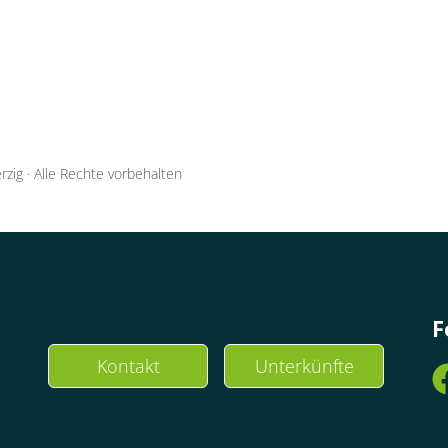
rzig
·
Alle Rechte vorbehalten
F
Kontakt
Unterkünfte