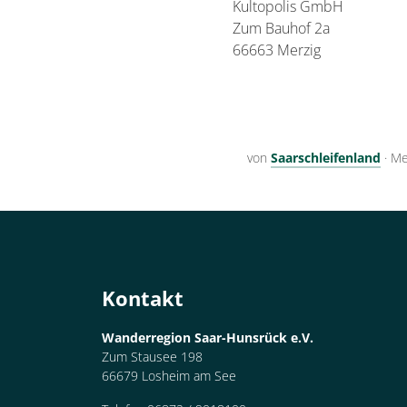
Kultopolis GmbH
Zum Bauhof 2a
66663 Merzig
von
Saarschleifenland
·
Me
Kontakt
Wanderregion Saar-Hunsrück e.V.
Zum Stausee 198
66679 Losheim am See