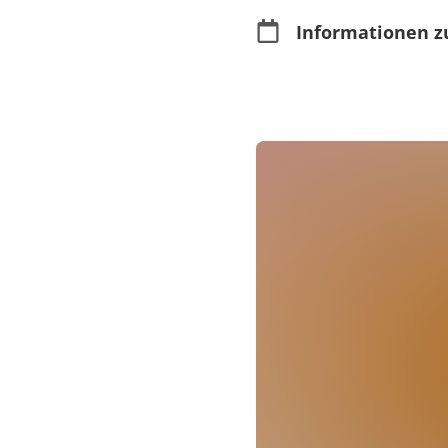
Informationen z
Merkmale
Rollstuhlgerecht
Kartenverkauf
Im Vorverkauf erhä
Online erhältlich