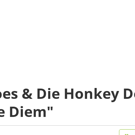
oes & Die Honkey 
fe Diem"