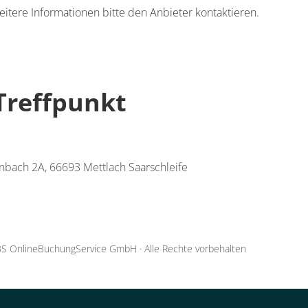
eitere Informationen bitte den Anbieter kontaktieren.
Treffpunkt
inbach 2A, 66693 Mettlach Saarschleife
S OnlineBuchungService GmbH
·
Alle Rechte vorbehalten