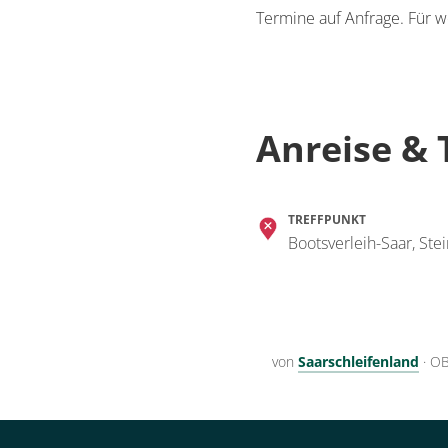
Termine auf Anfrage. Für w
Anreise & 
TREFFPUNKT
Bootsverleih-Saar, Ste
von
Saarschleifenland
·
OB