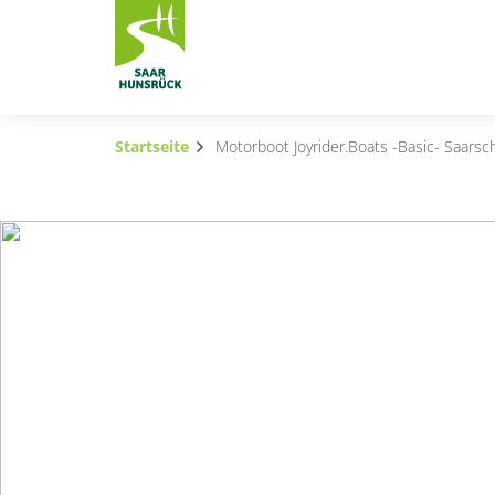
Zum Hauptinhalt springen
Startseite
Motorboot Joyrider.Boats -Basic- Saarsch
Subnavigation umschalten
Subnavigation umschalten
Subnavigation umschalten
Subnavigation umschalten
Subnavigation umschalten
Subnavigation umschalten