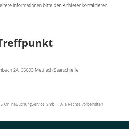
eitere Informationen bitte den Anbieter kontaktieren.
Treffpunkt
inbach 2A, 66693 Mettlach Saarschleife
S OnlineBuchungService GmbH
·
Alle Rechte vorbehalten