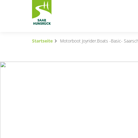
Zum Hauptinhalt springen
Startseite
Motorboot Joyrider.Boats -Basic- Saarsch
Subnavigation umschalten
Subnavigation umschalten
Subnavigation umschalten
Subnavigation umschalten
Subnavigation umschalten
Subnavigation umschalten