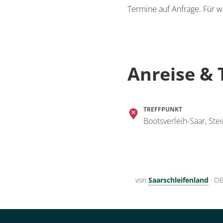
Termine auf Anfrage. Für w
Anreise & 
TREFFPUNKT
Bootsverleih-Saar, Ste
von
Saarschleifenland
·
OB