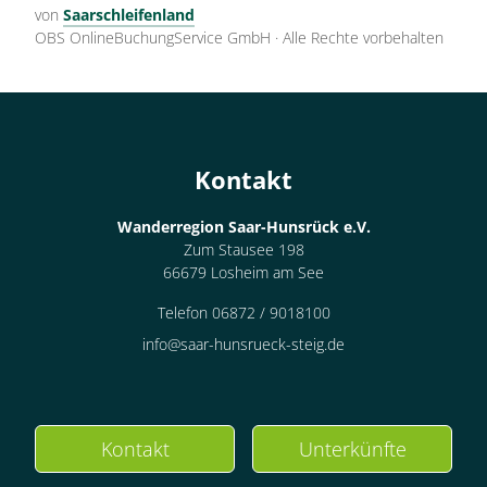
von
Saarschleifenland
OBS OnlineBuchungService GmbH
·
Alle Rechte vorbehalten
Kontakt
Wanderregion Saar-Hunsrück e.V.
Zum Stausee 198
66679 Losheim am See
Telefon 06872 / 9018100
info@saar-hunsrueck-steig.de
Kontakt
Unterkünfte