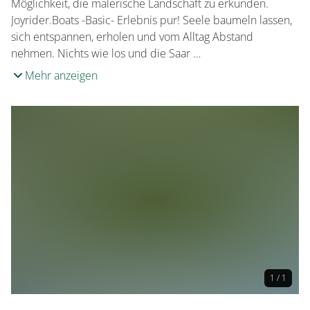
Möglichkeit, die malerische Landschaft zu erkunden.
Joyrider.Boats -Basic- Erlebnis pur! Seele baumeln lassen,
sich entspannen, erholen und vom Alltag Abstand
nehmen. Nichts wie los und die Saar …
Mehr anzeigen
1 / 1