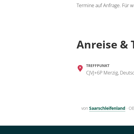
Termine auf Anfrage. Für w
Anreise & 
TREFFPUNKT
CJVJ+6P Merzig, Deuts
von
Saarschleifenland
·
OB