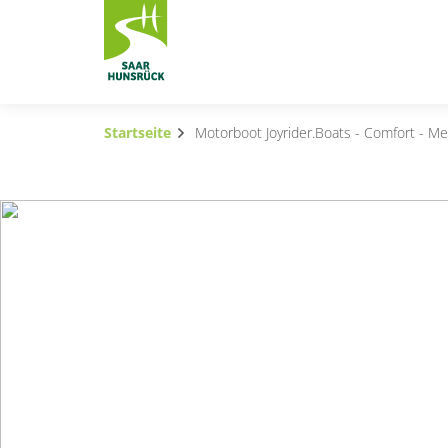
Zum Hauptinhalt springen
Startseite
Motorboot Joyrider.Boats - Comfort - Me
Subnavigation umschalten
Subnavigation umschalten
Subnavigation umschalten
Subnavigation umschalten
Subnavigation umschalten
Subnavigation umschalten