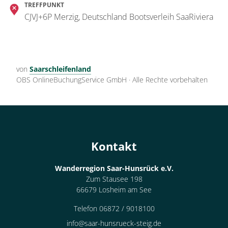
TREFFPUNKT
CJVJ+6P Merzig, Deutschland Bootsverleih SaaRiviera
von
Saarschleifenland
OBS OnlineBuchungService GmbH
·
Alle Rechte vorbehalten
Kontakt
Wanderregion Saar-Hunsrück e.V.
Zum Stausee 198
66679 Losheim am See
Telefon 06872 / 9018100
info@saar-hunsrueck-steig.de