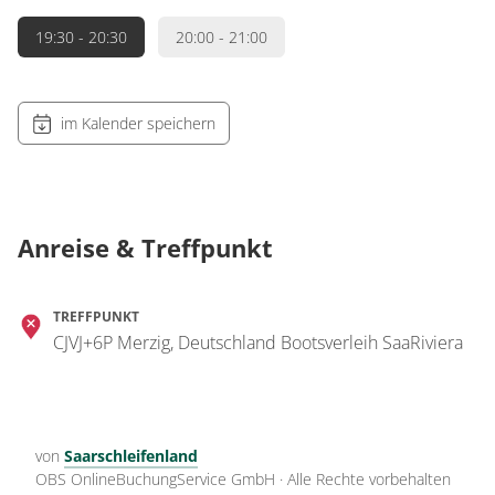
19:30
- 20:30
20:00
- 21:00
im Kalender speichern
Anreise & Treffpunkt
TREFFPUNKT
CJVJ+6P Merzig, Deutschland Bootsverleih SaaRiviera
von
Saarschleifenland
OBS OnlineBuchungService GmbH
·
Alle Rechte vorbehalten