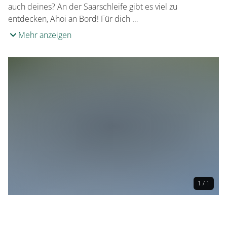
auch deines? An der Saarschleife gibt es viel zu
entdecken, Ahoi an Bord! Für dich …
Mehr anzeigen
1 / 1