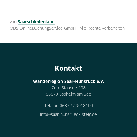
von
Saarschleifenland
OBS OnlineBuchungService GmbH
·
Alle Rechte vorbehalten
Kontakt
Wanderregion Saar-Hunsrück e.V.
Zum Stausee 198
66679 Losheim am See
Telefon 06872 / 9018100
info@saar-hunsrueck-steig.de