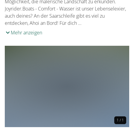
Möglichkeit, die malerische Landschaft zu erkunden.
Joyrider.Boats - Comfort - Wasser ist unser Lebenselexier,
auch deines? An der Saarschleife gibt es viel zu
entdecken, Ahoi an Bord! Für dich …
Mehr anzeigen
1 / 1