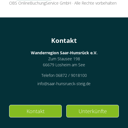
OBS OnlineBuchungService GmbH
·
Alle Rechte vorbehalten
Kontakt
Wanderregion Saar-Hunsrück e.V.
Zum Stausee 198
66679 Losheim am See
Telefon 06872 / 9018100
info@saar-hunsrueck-steig.de
Kontakt
Unterkünfte