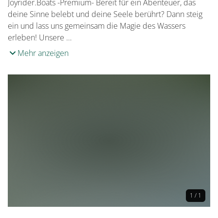
Joyrider.Boats -Premium- Bereit für ein Abenteuer, das
deine Sinne belebt und deine Seele berührt? Dann steig
ein und lass uns gemeinsam die Magie des Wassers
erleben! Unsere …
Mehr anzeigen
1 / 1