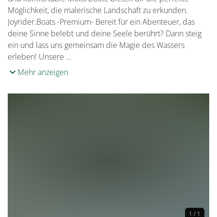
Möglichkeit, die malerische Landschaft zu erkunden.
Joyrider.Boats -Premium- Bereit für ein Abenteuer, das
deine Sinne belebt und deine Seele berührt? Dann steig
ein und lass uns gemeinsam die Magie des Wassers
erleben! Unsere …
Mehr anzeigen
1 / 1