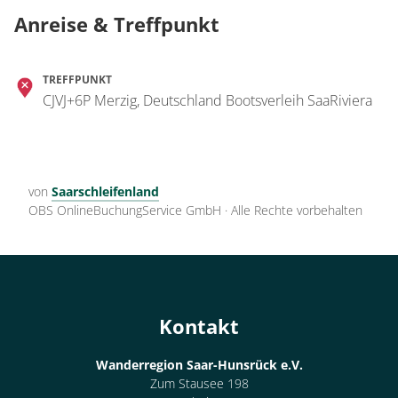
Anreise & Treffpunkt
TREFFPUNKT
CJVJ+6P Merzig, Deutschland Bootsverleih SaaRiviera
von
Saarschleifenland
OBS OnlineBuchungService GmbH
·
Alle Rechte vorbehalten
Kontakt
Wanderregion Saar-Hunsrück e.V.
Zum Stausee 198