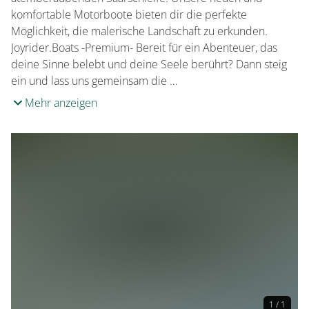
komfortable Motorboote bieten dir die perfekte
Möglichkeit, die malerische Landschaft zu erkunden.
Joyrider.Boats -Premium- Bereit für ein Abenteuer, das
deine Sinne belebt und deine Seele berührt? Dann steig
ein und lass uns gemeinsam die …
Mehr anzeigen
1 / 1