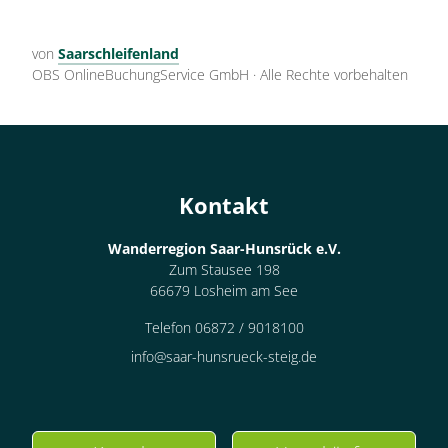
von
Saarschleifenland
OBS OnlineBuchungService GmbH
·
Alle Rechte vorbehalten
Kontakt
Wanderregion Saar-Hunsrück e.V.
Zum Stausee 198
66679 Losheim am See
Telefon 06872 / 9018100
info@saar-hunsrueck-steig.de