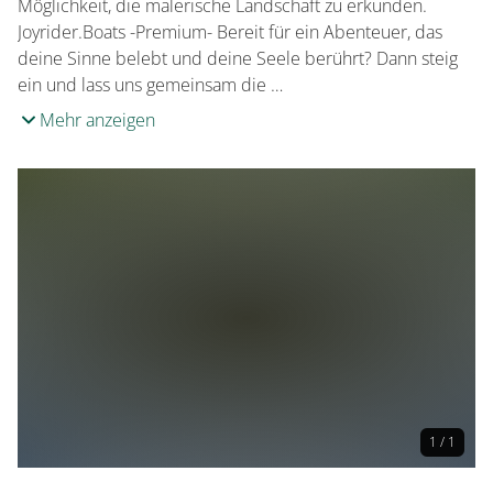
Möglichkeit, die malerische Landschaft zu erkunden.
Joyrider.Boats -Premium- Bereit für ein Abenteuer, das
deine Sinne belebt und deine Seele berührt? Dann steig
ein und lass uns gemeinsam die …
Mehr anzeigen
1 / 1