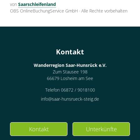
von
Saarschleifenland
OBS OnlineBuchungService GmbH
·
Alle Rechte vorbehalten
Kontakt
Wanderregion Saar-Hunsrück e.V.
Zum Stausee 198
66679 Losheim am See
Telefon 06872 / 9018100
info@saar-hunsrueck-steig.de
Kontakt
Unterkünfte