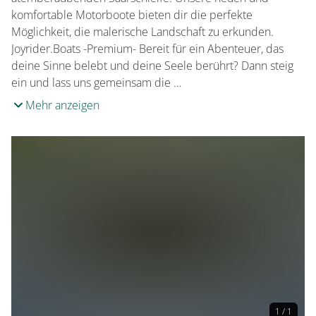
komfortable Motorboote bieten dir die perfekte
Möglichkeit, die malerische Landschaft zu erkunden.
Joyrider.Boats -Premium- Bereit für ein Abenteuer, das
deine Sinne belebt und deine Seele berührt? Dann steig
ein und lass uns gemeinsam die …
Mehr anzeigen
1 / 1