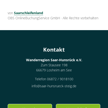
von
Saarschleifenland
OBS OnlineBuchungService GmbH
·
Alle Rechte vorbehalten
Kontakt
Wanderregion Saar-Hunsrück e.V.
Zum Stausee 198
66679 Losheim am See
Telefon 06872 / 9018100
info@saar-hunsrueck-steig.de