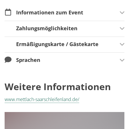
Informationen zum Event
Zahlungsmöglichkeiten
Merkmale
Open Air
Ermäßigungskarte / Gästekarte
Zahlungsmöglichkeiten
Anmeldung
Barzahlung
keine Anmeldung erforderlich
Sprachen
Teilnahme Saarland Card?
Saarland Card
Sprachen
Weitere Informationen
Deutsch
Vorteil
Für Gäste mit der Saarland-Card ist die Teilnahme an
www.mettlach-saarschleifenland.de/
der Führung kostenfrei.