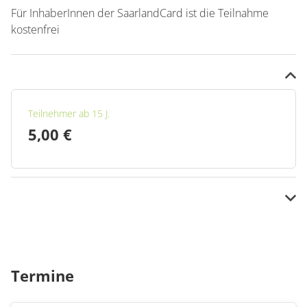
Für InhaberInnen der SaarlandCard ist die Teilnahme
kostenfrei
Informationen zum Treffpunkt
Treffpunkt ist jeweils um 14:00 Uhr an der Tourist-
Information Mettlach.
Teilnehmer ab 15 J.
5,00 €
Kinder bis 14 J.
Kostenfrei
Termine