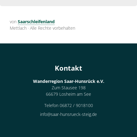
von
Saarschleifenland
Mettlach
·
Alle Rechte vorbehalten
Kontakt
Wanderregion Saar-Hunsrück e.V.
Zum Stausee 198
66679 Losheim am See
Telefon 06872 / 9018100
info@saar-hunsrueck-steig.de