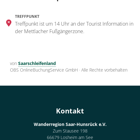
TREFFPUNKT
Treffpunkt ist um 14 Uhr an der Tourist Information in
der Mettlacher Fußgängerzone.
von
Saarschleifenland
OBS OnlineBuchungService GmbH
·
Alle Rechte vorbehalten
Kontakt
Wanderregion Saar-Hunsrück e.V.
Zum Stausee 198
66679 Losheim am See