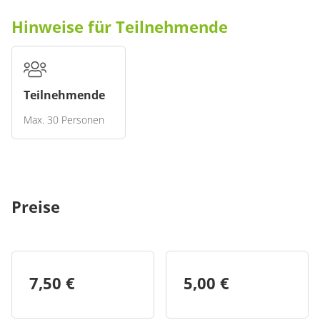
Hinweise für Teilnehmende
Teilnehmende
Max. 30 Personen
Mitzubringen ist
Festes Schuhwerk, witterungsbedingte Kleidung und
Preise
Rucksackverpflegung sind erforderlich.
Informationen zum Treffpunkt
Counter im Nationalpark Tor Keltenpark
7,50 €
5,00 €