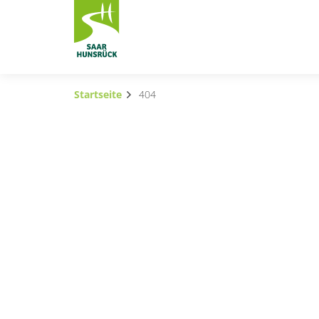
Zum Hauptinhalt springen
Startseite
404
Subnavigation umschalten
Subnavigation umschalten
Subnavigation umschalten
Subnavigation umschalten
Subnavigation umschalten
Container
Subnavigation umschalten