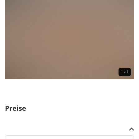
Online erhältlich
Informationen zu Verkaufsstellen
www.ticket-regional.de
Anmeldung
Anmeldung erforderlich
1 / 1
Preise