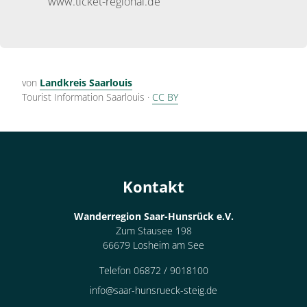
www.ticket-regional.de
von
Landkreis Saarlouis
Tourist Information Saarlouis
·
CC BY
Kontakt
Wanderregion Saar-Hunsrück e.V.
Zum Stausee 198
66679 Losheim am See
Telefon 06872 / 9018100
info@saar-hunsrueck-steig.de