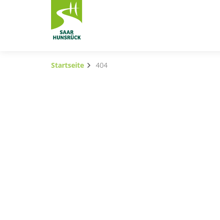
Zum Hauptinhalt springen
Startseite
404
Subnavigation umschalten
Subnavigation umschalten
Subnavigation umschalten
Subnavigation umschalten
Subnavigation umschalten
Container
Subnavigation umschalten