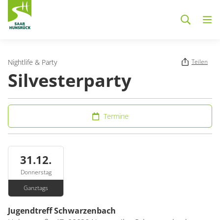
Zum Hauptinhalt springen
Nightlife & Party
Teilen
Silvesterparty
Termine
31.12.
Donnerstag
Ganztags
Jugendtreff Schwarzenbach