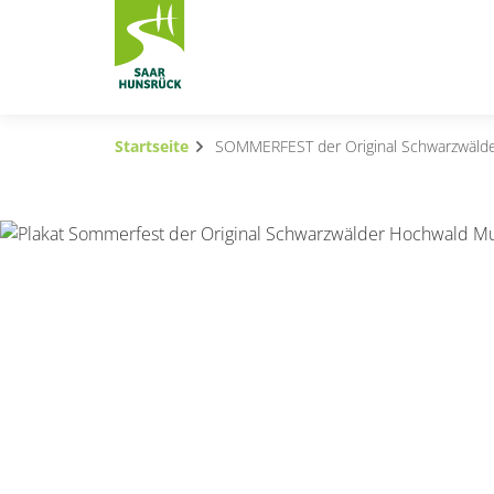
Zum Hauptinhalt springen
Startseite
SOMMERFEST der Original Schwarzwälde
Subnavigation umschalten
Subnavigation umschalten
Subnavigation umschalten
Subnavigation umschalten
Subnavigation umschalten
Subnavigation umschalten