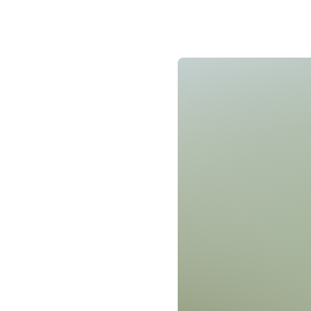
Merkmale
Für Kinder & Juge
Für Familien geei
Wetterunabhängi
Für Senioren
Anmeldung
keine Anmeldung erf