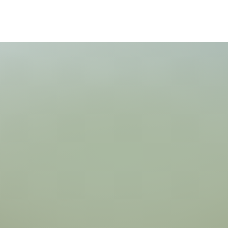
ndliche
gnet
g
orderlich