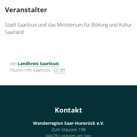
Veranstalter
Stadt Saarlouis und das Ministerium für Bildung und Kultur
Saarland
von
Landkreis Saarlouis
Tourist-Info Saarlouis
·
CC BY
Kontakt
Wanderregion Saar-Hunsrück e.V.
Zum Stausee 198
66679 Losheim am See