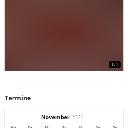
1 / 1
Termine
November
Mo
Di
Mi
Do
Fr
Sa
So