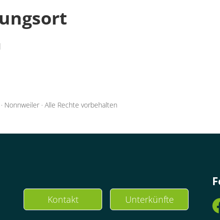
tungsort
l
·
Nonnweiler
·
Alle Rechte vorbehalten
F
Kontakt
Unterkünfte