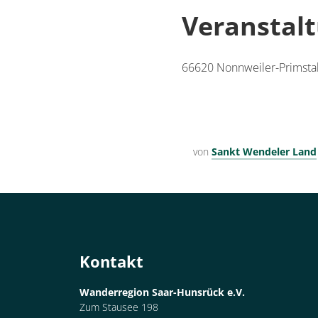
Veranstal
66620
Nonnweiler-Primsta
von
Sankt Wendeler Land
Kontakt
Wanderregion Saar-Hunsrück e.V.
Zum Stausee 198