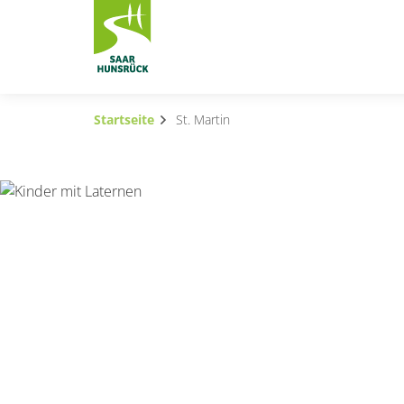
Zum Hauptinhalt springen
Startseite
St. Martin
Subnavigation umschalten
Subnavigation umschalten
Subnavigation umschalten
Subnavigation umschalten
Subnavigation umschalten
Subnavigation umschalten