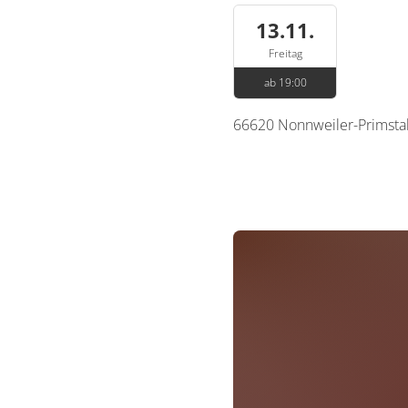
13.11.
Freitag
ab 19:00
66620
Nonnweiler-Primsta