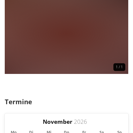
1 / 1
Termine
November
Mo
Di
Mi
Do
Fr
Sa
So