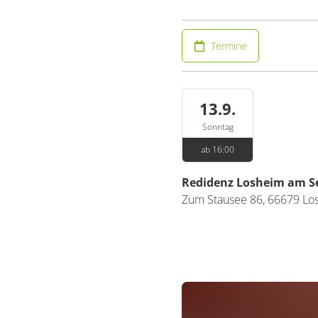
Termine
13.9.
Sonntag
ab 16:00
Redidenz Losheim am S
Zum Stausee 86,
66679
Lo