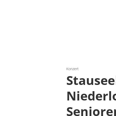
Konzert
Stausee
Niederl
Seniore