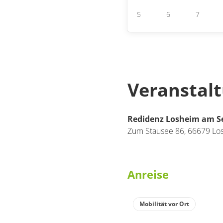
5
6
7
Veranstal
Redidenz Losheim am S
Zum Stausee 86,
66679
Lo
Anreise
Mobilität vor Ort