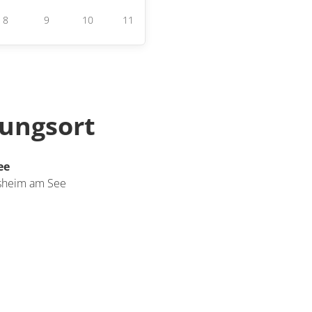
8
9
10
11
tungsort
ee
sheim am See