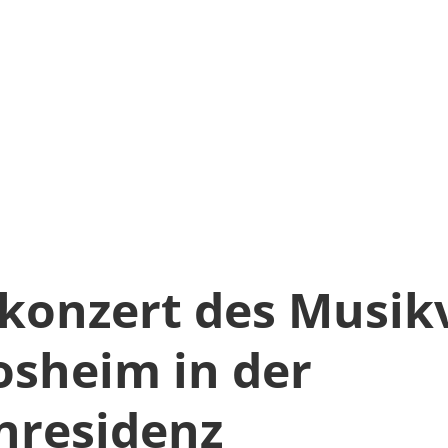
konzert des Musik
osheim in der
nresidenz