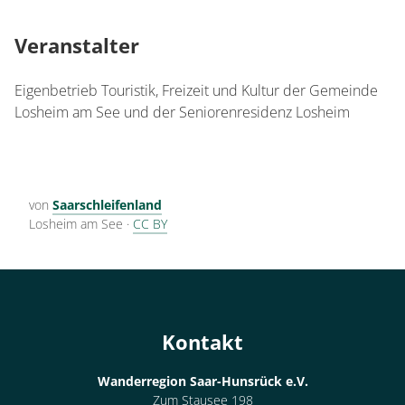
Veranstalter
Eigenbetrieb Touristik, Freizeit und Kultur der Gemeinde
Losheim am See und der Seniorenresidenz Losheim
von
Saarschleifenland
Losheim am See
·
CC BY
Kontakt
Wanderregion Saar-Hunsrück e.V.
Zum Stausee 198