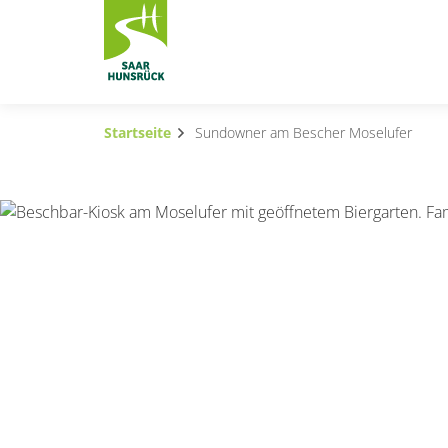
Zum Hauptinhalt springen
Startseite
Sundowner am Bescher Moselufer
Subnavigation umschalten
Subnavigation umschalten
Subnavigation umschalten
Subnavigation umschalten
Subnavigation umschalten
Subnavigation umschalten