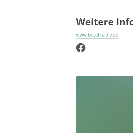
Anmeldung
keine Anmeldung erf
Weitere In
www.besch-aktiv.de