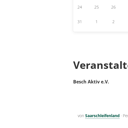
24
25
26
31
1
2
Veranstalt
Besch Aktiv e.V.
von
Saarschleifenland
·
Pe