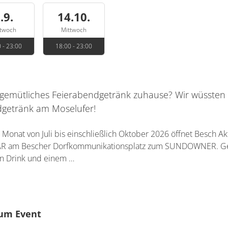
.9.
14.10.
ttwoch
Mittwoch
 - 23:00
18:00 - 23:00
n gemütliches Feierabendgetränk zuhause? Wir wüssten 
dgetränk am Moselufer!
Monat von Juli bis einschließlich Oktober 2026 öffnet Besch Ak
AR am Bescher Dorfkommunikationsplatz zum SUNDOWNER. Ge
en Drink und einem …
um Event