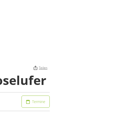
Teilen
selufer
Termine