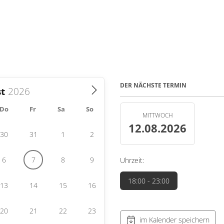
DER NÄCHSTE TERMIN
t
Do
Fr
Sa
So
MITTWOCH
12.08.2026
30
31
1
2
6
7
8
9
Uhrzeit:
18:00
- 23:00
13
14
15
16
20
21
22
23
im Kalender speichern