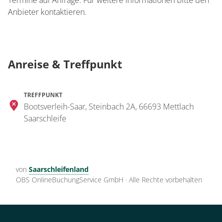
Termine auf Anfrage. Für weitere Informationen bitte den
Anbieter kontaktieren.
Anreise & Treffpunkt
TREFFPUNKT
Bootsverleih-Saar, Steinbach 2A, 66693 Mettlach
Saarschleife
von
Saarschleifenland
OBS OnlineBuchungService GmbH
·
Alle Rechte vorbehalten