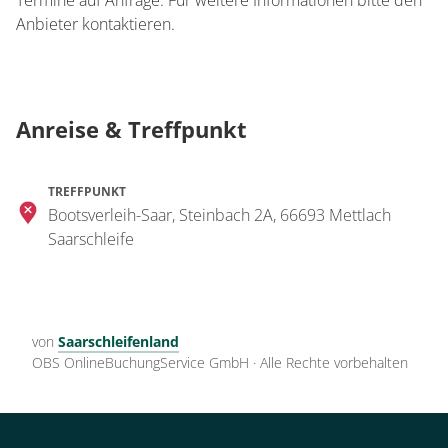
Termine auf Anfrage. Für weitere Informationen bitte den
Anbieter kontaktieren.
Anreise & Treffpunkt
TREFFPUNKT
Bootsverleih-Saar, Steinbach 2A, 66693 Mettlach
Saarschleife
von
Saarschleifenland
OBS OnlineBuchungService GmbH
·
Alle Rechte vorbehalten