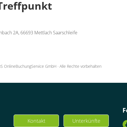
Treffpunkt
inbach 2A, 66693 Mettlach Saarschleife
S OnlineBuchungService GmbH
·
Alle Rechte vorbehalten
F
Kontakt
Unterkünfte