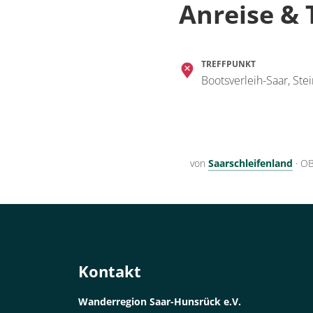
Anreise & 
TREFFPUNKT
Bootsverleih-Saar, Ste
von
Saarschleifenland
·
OB
Kontakt
Wanderregion Saar-Hunsrück e.V.