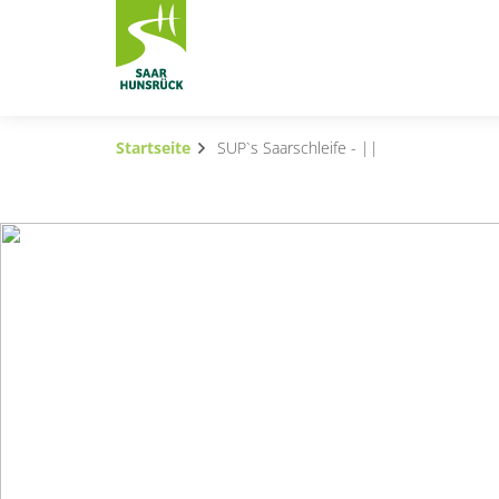
Zum Hauptinhalt springen
Startseite
SUP`s Saarschleife - ||
Subnavigation umschalten
Subnavigation umschalten
Subnavigation umschalten
Subnavigation umschalten
Subnavigation umschalten
Subnavigation umschalten