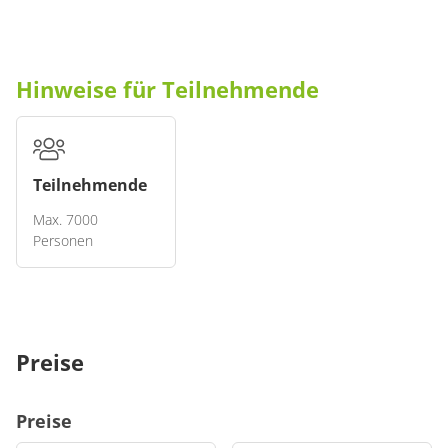
Hinweise für Teilnehmende
Teilnehmende
Max. 7000
Personen
Mitzubringen ist
freitags und samstags ist das Strandbad bis 21:00 Uhr
Preise
geöffnet.
Preise
Hinweis an die Teilnehmenden