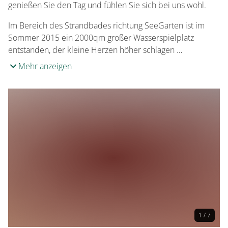
genießen Sie den Tag und fühlen Sie sich bei uns wohl.
Im Bereich des Strandbades richtung SeeGarten ist im
Sommer 2015 ein 2000qm großer Wasserspielplatz
entstanden, der kleine Herzen höher schlagen …
Mehr anzeigen
1 / 7