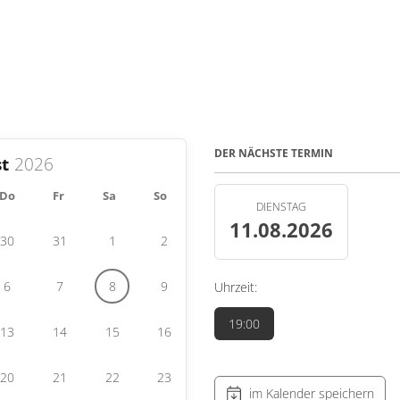
DER NÄCHSTE TERMIN
t
Do
Fr
Sa
So
DIENSTAG
11.08.2026
30
31
1
2
6
7
8
9
Uhrzeit:
19:00
13
14
15
16
20
21
22
23
im Kalender speichern