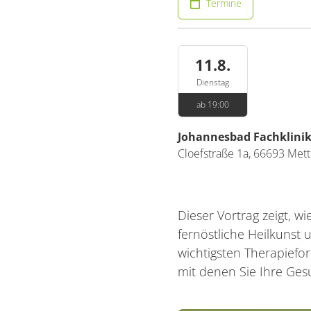
Termine
11.8.
Dienstag
ab 19:00
Johannesbad Fachklinik
Cloefstraße 1a,
66693
Mett
Dieser Vortrag zeigt, w
fernöstliche Heilkunst
wichtigsten Therapief
mit denen Sie Ihre Ges