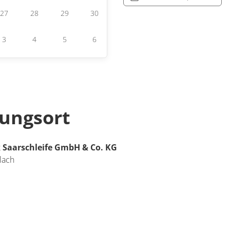
27
28
29
30
3
4
5
6
tungsort
 Saarschleife GmbH & Co. KG
lach