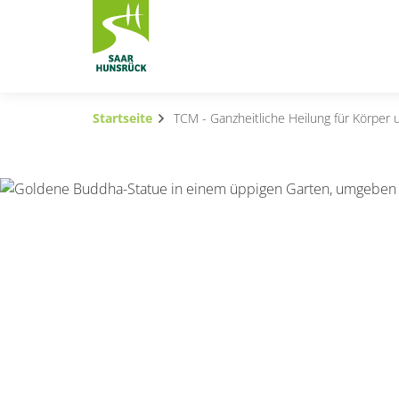
Zum Hauptinhalt springen
Startseite
TCM - Ganzheitliche Heilung für Körper 
Subnavigation umschalten
Subnavigation umschalten
Subnavigation umschalten
Subnavigation umschalten
Subnavigation umschalten
Subnavigation umschalten