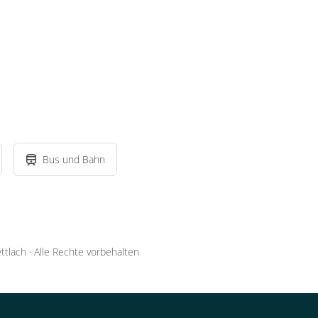
Bus und Bahn
ttlach
·
Alle Rechte vorbehalten