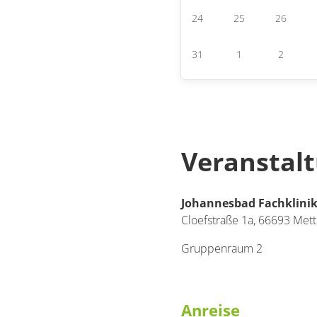
24
25
26
31
1
2
Veranstal
Johannesbad Fachklinik
Cloefstraße 1a,
66693
Mett
Gruppenraum 2
Anreise