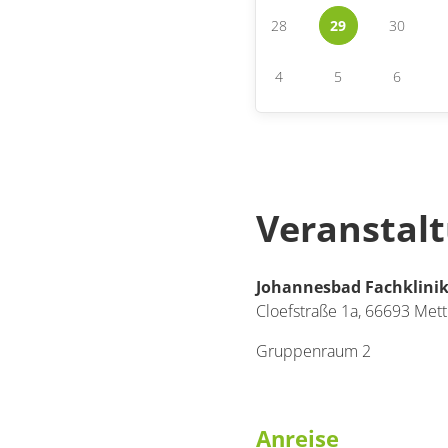
28
29
30
4
5
6
Veranstal
Johannesbad Fachklini
Cloefstraße 1a,
66693
Mett
Gruppenraum 2
Anreise