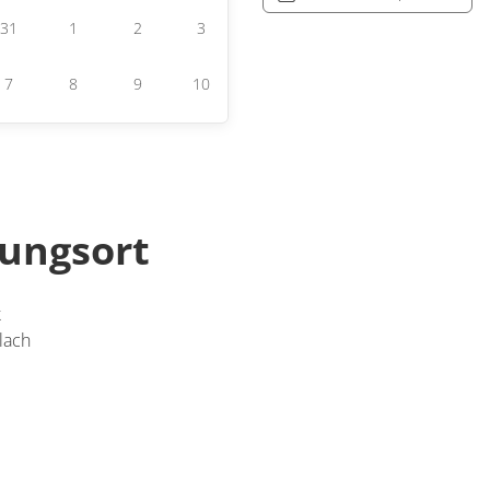
31
1
2
3
7
8
9
10
tungsort
k
lach