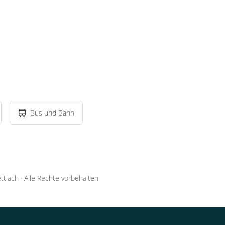
Bus und Bahn
ttlach
·
Alle Rechte vorbehalten