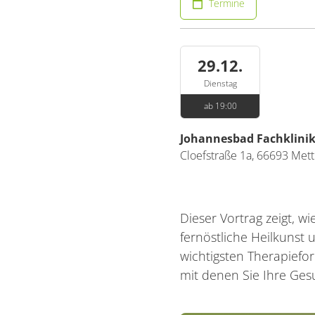
Termine
29.12.
Dienstag
ab 19:00
Johannesbad Fachklini
Cloefstraße 1a,
66693
Mett
Dieser Vortrag zeigt, w
fernöstliche Heilkunst
wichtigsten Therapief
mit denen Sie Ihre Ges