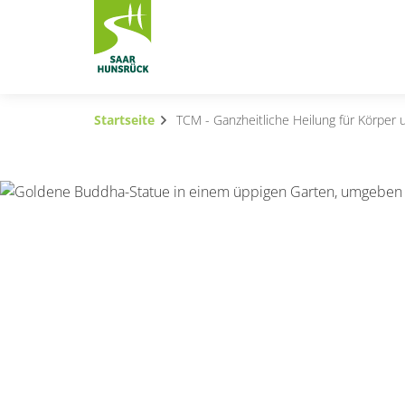
Zum Hauptinhalt springen
Startseite
TCM - Ganzheitliche Heilung für Körper 
Subnavigation umschalten
Subnavigation umschalten
Subnavigation umschalten
Subnavigation umschalten
Subnavigation umschalten
Subnavigation umschalten