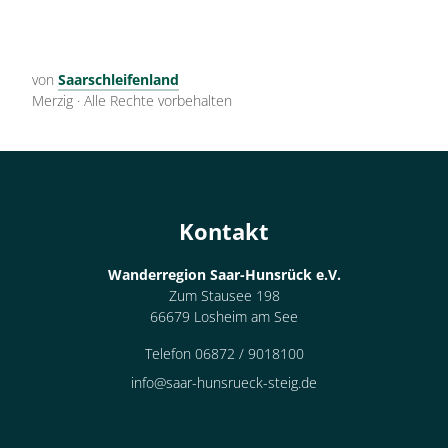
von
Saarschleifenland
Merzig
·
Alle Rechte vorbehalten
Kontakt
Wanderregion Saar-Hunsrück e.V.
Zum Stausee 198
66679 Losheim am See
Telefon 06872 / 9018100
info@saar-hunsrueck-steig.de