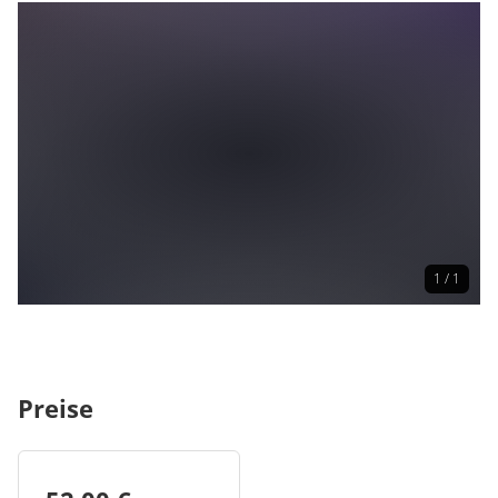
Rollstuhlgerecht
Kartenverkauf
Im Vorverkauf erhältlich
Online erhältlich
1 / 1
Preise