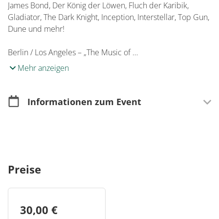
James Bond, Der König der Löwen, Fluch der Karibik,
Gladiator, The Dark Knight, Inception, Interstellar, Top Gun,
Dune und mehr!
Berlin / Los Angeles – „The Music of …
Mehr anzeigen
Informationen zum Event
Merkmale
Rollstuhlgerecht
Wetterunabhängig
Preise
Für Senioren
Kartenverkauf
Im Vorverkauf erhältlich
30,00 €
Online erhältlich