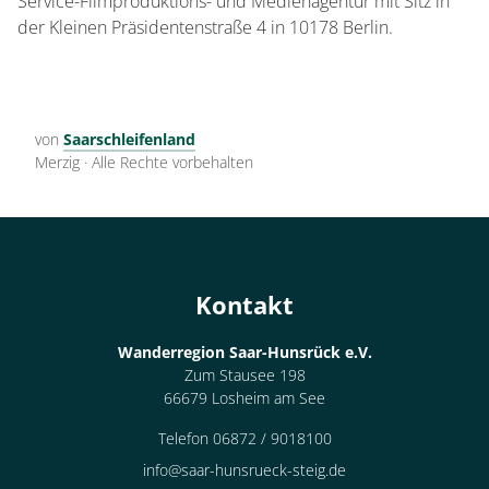
Service-Filmproduktions- und Medienagentur mit Sitz in
der Kleinen Präsidentenstraße 4 in 10178 Berlin.
von
Saarschleifenland
Merzig
·
Alle Rechte vorbehalten
Kontakt
Wanderregion Saar-Hunsrück e.V.
Zum Stausee 198
66679 Losheim am See
Telefon 06872 / 9018100
info@saar-hunsrueck-steig.de