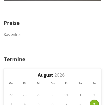
Preise
Kostenfrei
Termine
August
Mo
Di
Mi
Do
Fr
Sa
So
27
28
29
30
31
1
2
3
4
5
6
7
8
9