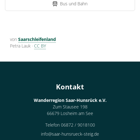
Bus und Bahn
von
Saarschleifenland
Petra Lauk
·
CC BY
Kontakt
Wanderregion Saar-Hunsrück e.V.
Zum Stausee 198
66679 Losheim am See
Telefon 06872 / 9018100
info@saar-hunsrueck-steig.de